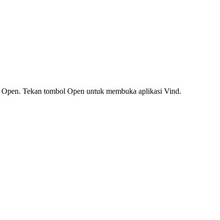
njadi Open. Tekan tombol Open untuk membuka aplikasi Vind.