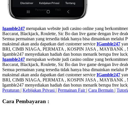
Igamble247
merupakan website judi casino online yang berkomitmen 
Baccarat, Blackjack, Roulette, Sic Bo dan live game dengan live de
Semua permainan yang tersedia tidak hanya bisa dimainkan melalui P
maksimal akan anda dapatkan dari customer service
IGamble247
yan
BRI, CIMB NIAGA, PERMATA , KOSPIN JASA , MAYBANK , 
Igamble247 menyediakan hadiah dan bonus menarik berupa free lucky
Igamble247
merupakan website judi casino online yang berkomitmen 
Baccarat, Blackjack, Roulette, Sic Bo dan live game dengan live de
Semua permainan yang tersedia tidak hanya bisa dimainkan melalui P
maksimal akan anda dapatkan dari customer service
IGamble247
yan
BRI, CIMB NIAGA, PERMATA , KOSPIN JASA , MAYBANK , 
Igamble247 menyediakan hadiah dan bonus menarik berupa free lucky
Peraturan
|
Kebijakan Privasi
|
Permainan Fair
|
Cara Bermain
|
Tutori
Cara Pembayaran :