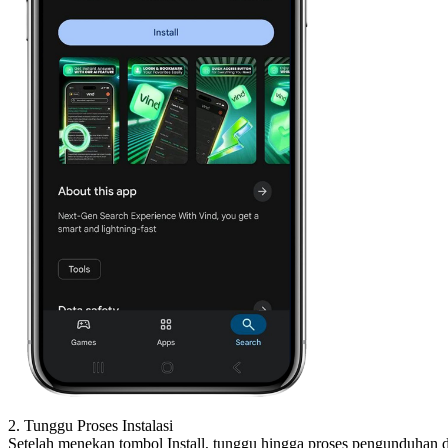
2. Tunggu Proses Instalasi
Setelah menekan tombol Install, tunggu hingga proses pengunduhan da