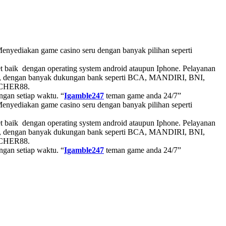
Menyediakan game casino seru dengan banyak pilihan seperti
et baik dengan operating system android ataupun Iphone. Pelayanan
as, dengan banyak dukungan bank seperti BCA, MANDIRI, BNI,
CHER88.
gan setiap waktu. “
Igamble247
teman game anda 24/7”
Menyediakan game casino seru dengan banyak pilihan seperti
et baik dengan operating system android ataupun Iphone. Pelayanan
as, dengan banyak dukungan bank seperti BCA, MANDIRI, BNI,
CHER88.
gan setiap waktu. “
Igamble247
teman game anda 24/7”