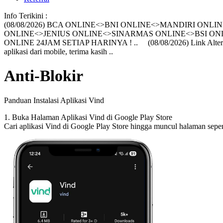
Info Terikini :
(08/08/2026)
BCA ONLINE<>BNI ONLINE<>MANDIRI ONLI
ONLINE<>JENIUS ONLINE<>SINARMAS ONLINE<>BSI O
ONLINE 24JAM SETIAP HARINYA ! ..
(08/08/2026)
Link Alte
aplikasi dari mobile, terima kasih ..
Anti-Blokir
Panduan Instalasi Aplikasi Vind
1. Buka Halaman Aplikasi Vind di Google Play Store
Cari aplikasi Vind di Google Play Store hingga muncul halaman seperti