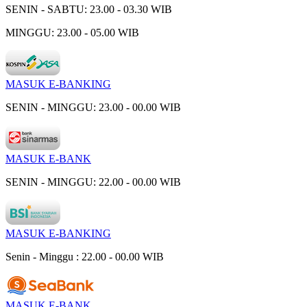
SENIN - SABTU: 23.00 - 03.30 WIB
MINGGU: 23.00 - 05.00 WIB
MASUK E-BANKING
SENIN - MINGGU: 23.00 - 00.00 WIB
MASUK E-BANK
SENIN - MINGGU: 22.00 - 00.00 WIB
MASUK E-BANKING
Senin - Minggu : 22.00 - 00.00 WIB
MASUK E-BANK