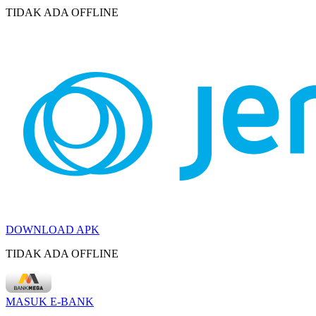
TIDAK ADA OFFLINE
DOWNLOAD APK
TIDAK ADA OFFLINE
MASUK E-BANK