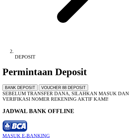
DEPOSIT
Permintaan Deposit
BANK DEPOSIT
VOUCHER 88 DEPOSIT
SEBELUM TRANSFER DANA, SILAHKAN MASUK DAN
VERIFIKASI NOMER REKENING AKTIF KAMI!
JADWAL BANK OFFLINE
MASUK E-BANKING