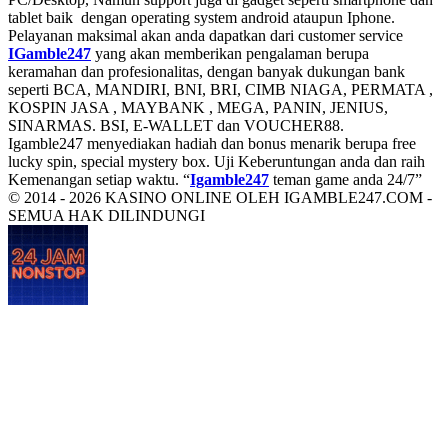
tablet baik dengan operating system android ataupun Iphone.
Pelayanan maksimal akan anda dapatkan dari customer service
IGamble247
yang akan memberikan pengalaman berupa
keramahan dan profesionalitas, dengan banyak dukungan bank
seperti BCA, MANDIRI, BNI, BRI, CIMB NIAGA, PERMATA ,
KOSPIN JASA , MAYBANK , MEGA, PANIN, JENIUS,
SINARMAS. BSI, E-WALLET dan VOUCHER88.
Igamble247 menyediakan hadiah dan bonus menarik berupa free
lucky spin, special mystery box. Uji Keberuntungan anda dan raih
Kemenangan setiap waktu. “
Igamble247
teman game anda 24/7”
© 2014 - 2026 KASINO ONLINE OLEH IGAMBLE247.COM -
SEMUA HAK DILINDUNGI