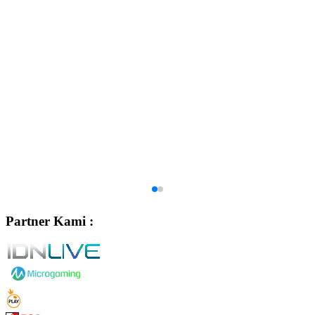
Partner Kami :