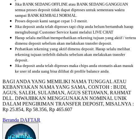
Jika BANK SEDANG OFFLINE atau BANK SEDANG GANGGUAN
semua proses deposit tidak dapat diproses untuk sementara waktu
sampai BANK KEMBALI NORMAL.
Proses deposit kami sangat cepat 1-3 menit.
Jika deposit anda telah diproses tapi chip anda belum bertambah harap
menghubungi Customer Service kami melalui LIVE CHAT
Harap selalu melihat/memperhatikan rekening tujuan yang aktif / tertera
dimenu deposit sebelum akan melakukan transfer deposit.
Perhatikan rekening yang aktif dimenu deposit. Harap selalu melihat
rekening tujuan terlebih dahulu sebelum akan melakukan transfer
deposit.
Jika deposit anda telah diproses maka chips anda otomatis akan masuk
ke user id anda uang bisa dilihat di profile balance anda.
BAGI ANDA YANG MEMILIKI NAMA TUNGGAL ATAU
KEBANYAKAN NAMA YANG SAMA, CONTOH : BUDI,
AGUS, SALEH, SULAIMAN, AGUS SETIAWAN, RAHMAT
DLL. DIWAJIBKAN MENGGUNAKAN NOMINAL UNIK
DALAM PENGIRIMAN TRANSFER DEPOSIT, MISALNYA :
Rp 25.854, Rp 58.356, Rp 465.607
Beranda
DAFTAR