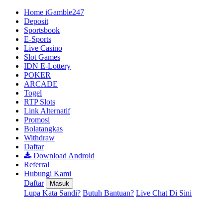
Home iGamble247
Deposit
Sportsbook
E-Sports
Live Casino
Slot Games
IDN E-Lottery
POKER
ARCADE
Togel
RTP Slots
Link Alternatif
Promosi
Bolatangkas
Withdraw
Daftar
Download Android
Referral
Hubungi Kami
Daftar
Masuk
Lupa Kata Sandi?
Butuh Bantuan?
Live Chat Di Sini