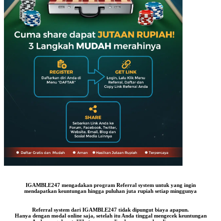
IGAMBLE247 mengadakan program Referral system untuk yang ingin
mendapatkan keuntungan hingga puluhan juta rupiah setiap minggunya
Referral system dari IGAMBLE247 tidak dipungut biaya apapun.
Hanya dengan modal online saja, setelah itu Anda tinggal mengecek keuntungan