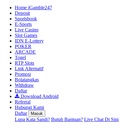
Home iGamble247
Deposit
Sportsbook
E-Sports
Live Casino
Slot Games
IDN E-Lottery
POKER
ARCADE
Togel
RTP Slots
Link Alternatif
Promosi
Bolatangkas
Withdraw
Daftar
Download Android
Referral
Hubungi Kami
Daftar
Masuk
Lupa Kata Sandi?
Butuh Bantuan?
Live Chat Di Sini