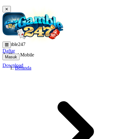
✕
igamble247
Daftar
Aplikasi Mobile
Masuk
Download
Beranda