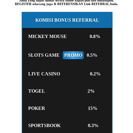
Anda yang dapat dilihat secara online kapan pun dan dimanapun.
REGISTER sekarang juga & REFERENSIKAN Link REFERRAL Anda.
KOMISI BONUS REFERRAL
MICKEY MOUSE
0.8%
SLOTS GAME
PROMO
0.5%
LIVE CASINO
0.2%
TOGEL
2%
POKER
15%
SPORTSBOOK
0.3%