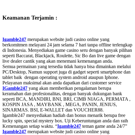
Keamanan Terjamin :
Igamble247
merupakan website judi casino online yang
berkomitmen melayani 24 jam selama 7 hari tanpa offline terlengkap
di Indonesia. Menyediakan game casino seru dengan banyak pilihan
seperti Baccarat, Blackjack, Roulette, Sic Bo dan live game dengan
live dealer cantik yang akan menemani kemenangan anda.
Semua permainan yang tersedia tidak hanya bisa dimainkan melalui
PC/Desktop, Namun support juga di gadget seperti smartphone dan
tablet baik dengan operating system android ataupun Iphone.
Pelayanan maksimal akan anda dapatkan dari customer service
IGamble247
yang akan memberikan pengalaman berupa
keramahan dan profesionalitas, dengan banyak dukungan bank
seperti BCA, MANDIRI, BNI, BRI, CIMB NIAGA, PERMATA ,
KOSPIN JASA , MAYBANK , MEGA, PANIN, JENIUS,
SINARMAS. BSI, E-WALLET dan VOUCHER88.
Igamble247 menyediakan hadiah dan bonus menarik berupa free
lucky spin, special mystery box. Uji Keberuntungan anda dan raih
Kemenangan setiap waktu. “
Igamble247
teman game anda 24/7”
Igamble247
merupakan website judi casino online yang