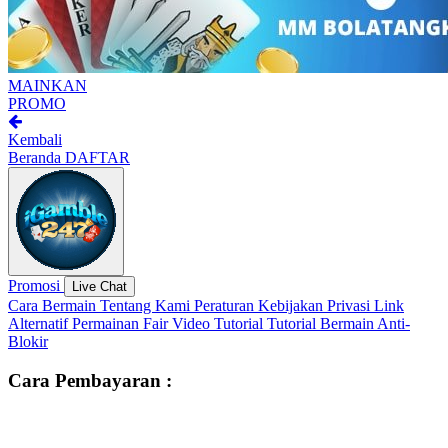
MAINKAN
PROMO
Kembali
Beranda
DAFTAR
Promosi
Live Chat
Cara Bermain
Tentang Kami
Peraturan
Kebijakan Privasi
Link
Alternatif
Permainan Fair
Video Tutorial
Tutorial Bermain
Anti-
Blokir
Cara Pembayaran :