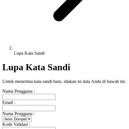
Lupa Kata Sandi
Lupa Kata Sandi
Untuk menerima kata sandi baru, silakan isi data Anda di bawah ini.
Nama Pengguna
:
Email
:
Nama Pengguna
:
Kode Validasi
: