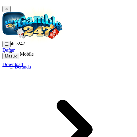
✕
igamble247
Daftar
Aplikasi Mobile
Masuk
Download
Beranda