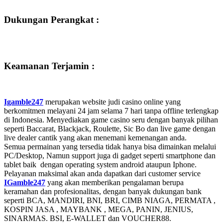
Dukungan Perangkat :
Keamanan Terjamin :
Igamble247
merupakan website judi casino online yang
berkomitmen melayani 24 jam selama 7 hari tanpa offline terlengkap
di Indonesia. Menyediakan game casino seru dengan banyak pilihan
seperti Baccarat, Blackjack, Roulette, Sic Bo dan live game dengan
live dealer cantik yang akan menemani kemenangan anda.
Semua permainan yang tersedia tidak hanya bisa dimainkan melalui
PC/Desktop, Namun support juga di gadget seperti smartphone dan
tablet baik dengan operating system android ataupun Iphone.
Pelayanan maksimal akan anda dapatkan dari customer service
IGamble247
yang akan memberikan pengalaman berupa
keramahan dan profesionalitas, dengan banyak dukungan bank
seperti BCA, MANDIRI, BNI, BRI, CIMB NIAGA, PERMATA ,
KOSPIN JASA , MAYBANK , MEGA, PANIN, JENIUS,
SINARMAS. BSI, E-WALLET dan VOUCHER88.