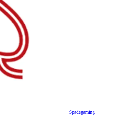
Spadegaming