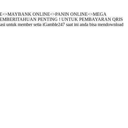
INE<>MAYBANK ONLINE<>PANIN ONLINE<>MEGA
EMBERITAHUAN PENTING ! UNTUK PEMBAYARAN QRIS
asi untuk member setia iGamble247 saat ini anda bisa mendownload