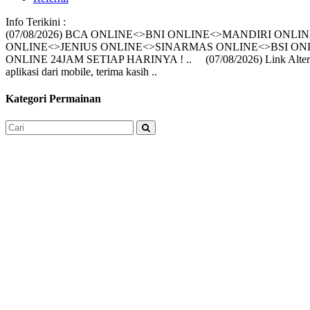
Info Terikini :
(07/08/2026)
BCA ONLINE<>BNI ONLINE<>MANDIRI ONLI
ONLINE<>JENIUS ONLINE<>SINARMAS ONLINE<>BSI O
ONLINE 24JAM SETIAP HARINYA ! ..
(07/08/2026)
Link Alte
aplikasi dari mobile, terima kasih ..
Kategori Permainan