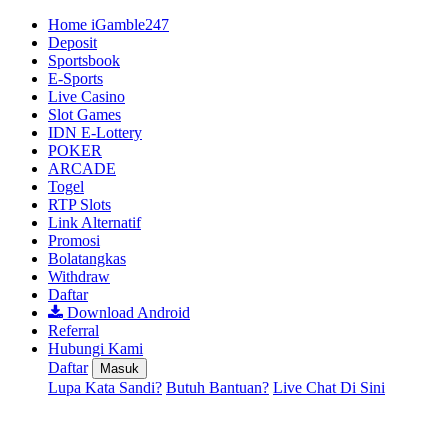
Home iGamble247
Deposit
Sportsbook
E-Sports
Live Casino
Slot Games
IDN E-Lottery
POKER
ARCADE
Togel
RTP Slots
Link Alternatif
Promosi
Bolatangkas
Withdraw
Daftar
Download Android
Referral
Hubungi Kami
Daftar
Masuk
Lupa Kata Sandi?
Butuh Bantuan?
Live Chat Di Sini