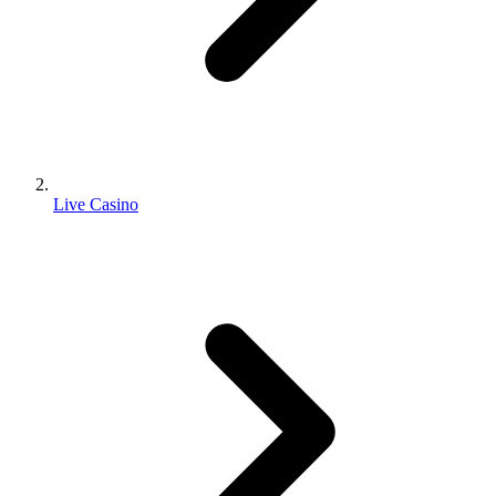
Live Casino