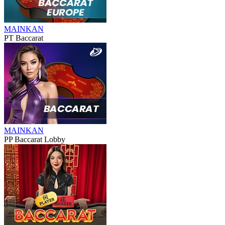
MAINKAN
PT Baccarat
MAINKAN
PP Baccarat Lobby