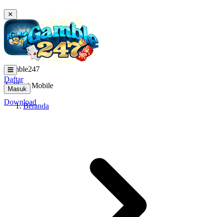
✕
igamble247
Daftar
Aplikasi Mobile
Masuk
Download
Beranda