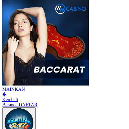
MAINKAN
Kembali
Beranda
DAFTAR