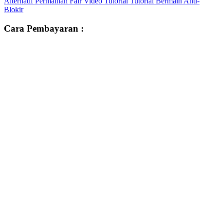
Alternatif
Permainan Fair
Video Tutorial
Tutorial Bermain
Anti-
Blokir
Cara Pembayaran :