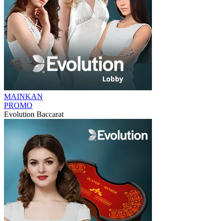
MAINKAN
PROMO
Evolution Baccarat