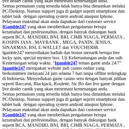
live dealer cantik yang akan menemani kemenangan anda.
Semua permainan yang tersedia tidak hanya bisa dimainkan melalui
PC/Desktop, Namun support juga di gadget seperti smartphone dan
tablet baik dengan operating system android ataupun Iphone.
Pelayanan maksimal akan anda dapatkan dari customer service
IGamble247
yang akan memberikan pengalaman berupa
keramahan dan profesionalitas, dengan banyak dukungan bank
seperti BCA, MANDIRI, BNI, BRI, CIMB NIAGA, PERMATA ,
KOSPIN JASA , MAYBANK , MEGA, PANIN, JENIUS,
SINARMAS. BSI, E-WALLET dan VOUCHER88.
Igamble247 menyediakan hadiah dan bonus menarik berupa free
lucky spin, special mystery box. Uji Keberuntungan anda dan raih
Kemenangan setiap waktu. “
Igamble247
teman game anda 24/7”
Igamble247
merupakan website judi casino online yang
berkomitmen melayani 24 jam selama 7 hari tanpa offline terlengkap
di Indonesia. Menyediakan game casino seru dengan banyak pilihan
seperti Baccarat, Blackjack, Roulette, Sic Bo dan live game dengan
live dealer cantik yang akan menemani kemenangan anda.
Semua permainan yang tersedia tidak hanya bisa dimainkan melalui
PC/Desktop, Namun support juga di gadget seperti smartphone dan
tablet baik dengan operating system android ataupun Iphone.
Pelayanan maksimal akan anda dapatkan dari customer service
IGamble247
yang akan memberikan pengalaman berupa
keramahan dan profesionalitas, dengan banyak dukungan bank
seperti BCA, MANDIRI, BNI, BRI, CIMB NIAGA, PERMATA ,