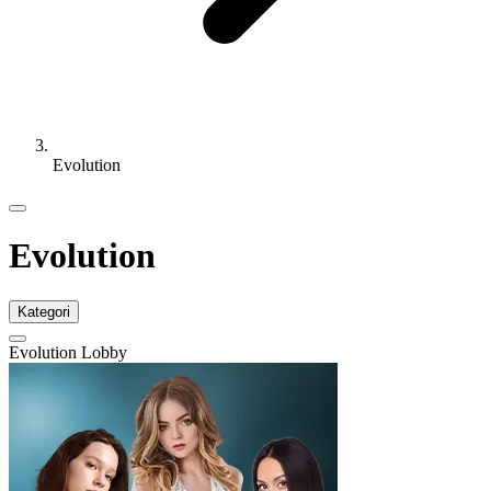
Evolution
Evolution
Kategori
Evolution Lobby