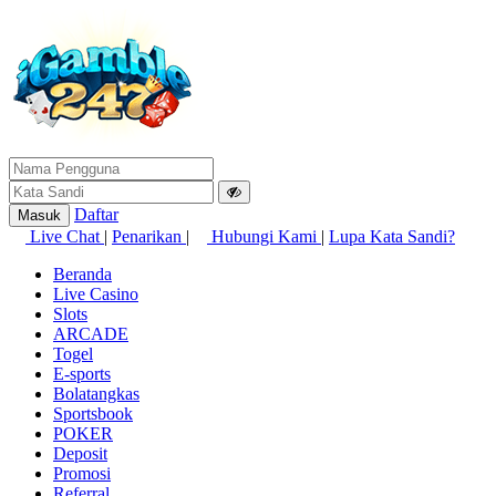
Daftar
Masuk
Live Chat
|
Penarikan
|
Hubungi Kami
|
Lupa Kata Sandi?
Beranda
Live Casino
Slots
ARCADE
Togel
E-sports
Bolatangkas
Sportsbook
POKER
Deposit
Promosi
Referral