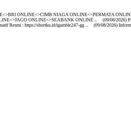
NE<>BRI ONLINE<>CIMB NIAGA ONLINE<>PERMATA ONL
NLINE<>JAGO ONLINE<>SEABANK ONLINE ..
(09/08/2026)
P
rnatif Resmi : https://shortku.id/igamble247-gg ..
(09/08/2026)
Inform